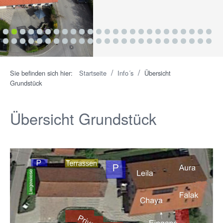
1
2
3
4
5
6
7
8
9
10
11
12
13
14
15
16
17
18
19
20
21
22
23
24
25
26
27
28
29
30
31
32
33
34
35
36
37
38
39
40
41
42
43
44
45
46
47
48
49
50
/
/
Sie befinden sich hier:
Startseite
Info´s
Übersicht
Grundstück
Übersicht Grundstück