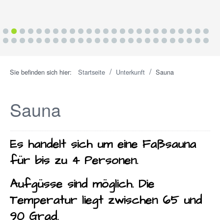
1
2
3
4
5
6
7
8
9
10
11
12
13
14
15
16
17
18
19
20
21
22
23
24
25
26
27
28
29
30
31
32
33
34
35
36
37
38
39
40
41
42
43
44
45
46
47
48
49
50
/
/
Sie befinden sich hier:
Startseite
Unterkunft
Sauna
Sauna
Es handelt sich um eine Faßsauna
für bis zu 4 Personen.
Aufgüsse sind möglich. Die
Temperatur liegt zwischen 65 und
90 Grad.