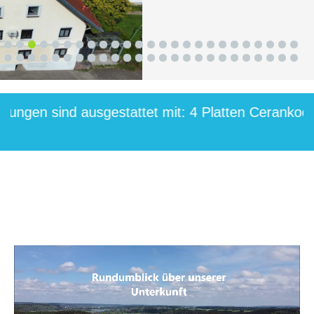
1
2
3
4
5
6
7
8
9
10
11
12
13
14
15
16
17
18
19
20
21
22
23
24
25
26
27
28
29
30
31
32
33
34
35
36
37
38
39
40
41
42
43
44
45
46
47
48
49
50
Sie befinden sich hier:
Startseite
 sind ausgestattet mit: 4 Platten Cerankochfeld 